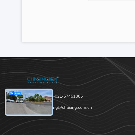
टेलीफोन：86-021-57451885
ईमेल：chasing@chasing.com.cn