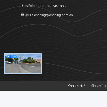
टेलीफोन：86-021-57451885
ईमेल：chasing@chasing.com.cn
गोपनीयता नीति
चीन अच्छी गु