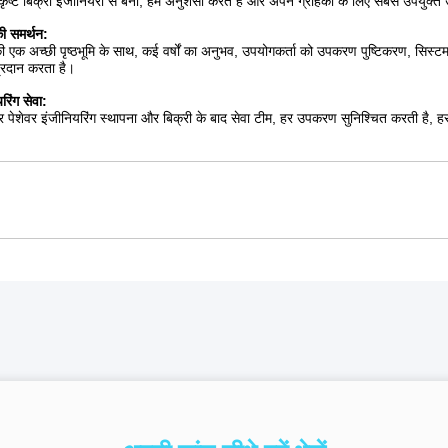
 मूल आदर्श वाक्य के रूप में "उच्च तकनीक द्वारा मार्गदर्शन, उच्च गुणवत्ता से जीवित और बाजार
निक अनुसंधान संस्थानों और कॉलेजों के साथ सहयोग किया है।हम Desl, डॉव केमिकल, हाइड्रैनॉट
क्षता वाले इमल्सीफाइंग होमोजेनाइजर्स, फाइन वैक्यूम इमल्सीफाइंग मशीन, मल्टीफंक्शनल 
 के लिए विवेक का उपयोग करते हैं। लेन देन।हमने उच्च गुणवत्ता वाले उत्पादों, उचित कीमतों औ
ं का उपयोग कॉस्मेटिक, भोजन, फार्मेसी, केमिकल इंजीनियरिंग, पेंटिंग, बॉन्ड, सहायक एजेंट, 
ुणवत्ता सुनिश्चित करता है।आपके पास इंस्टालेशन, ट्यूनिंग और संचालन प्रशिक्षण की सेवा प्
रना और खुद को इंसान के लिए समर्पित करना" है।अधिक जानकारी के लिए हमसे संपर्क करने में
सेवा
वधारणा:
र, पेशेवर, कुशल, वफादार।