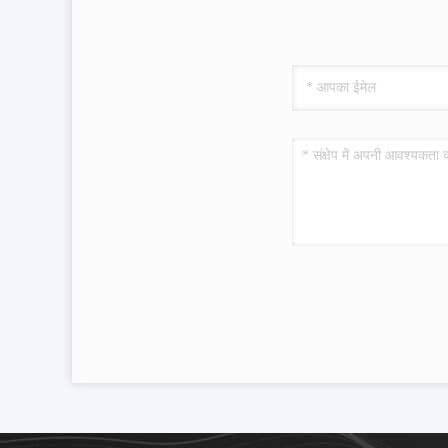
सेवा आध
की सेवा
सेवा लक्
ग्राहको
ग्राहको
सहायता
पूर्व बि
कई उत्क
तकनीकी
शिक्षा
सेवाएं 
इंजीनिय
तेज और
इतिहास