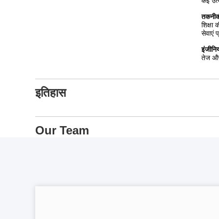
हम अपने
वैज्ञा
उच्च द
निर्माण
उत्पादो
उच्च ग
सेवा क
Service
हमारी 
सेवा अ
ईमानदा