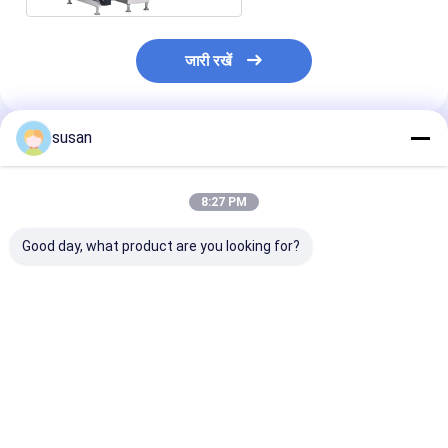
जारी रखें
susan
अनुशंसित उत्पाद
8:27 PM
Good day, what product are you looking for?
फार्मास्युटिकल लैब
DSZL-10 लैब इमल्सीफायर
मरहम लैब पायसीकारी
इमल्सीफायर मिक्सर
मिक्सर 10L कॉस्मेटिक वैक्यूम
वैक्यूम तरल आंदोलन
कॉस्मेटिक 10L स्मॉल
होमोजेनाइज़र क्रीम मिक्सर
उच्च कतरनी लोशन ब
होमोजेनाइज़र मशीन
सबसे अच्छी कीमत
सबसे अच्छी कीमत
सबसे अच्छी 