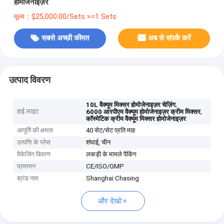
होमोजेनाइज़र
मूल्य：$25,000.00/Sets >=1 Sets
सबसे अच्छी कीमत
अब से संपर्क करें
उत्पाद विवरण
,
10L वैक्यूम मिक्सर होमोजेनाइज़र चेज़िंग
हाई लाइट
,
6000 आरपीएम वैक्यूम होमोजेनाइज़र क्रीम मिक्सर
कॉस्मेटिक क्रीम वैक्यूम मिक्सर होमोजेनाइज़र
आपूर्ति की क्षमता
40 सेट/सेट प्रति माह
उत्पत्ति के प्लेस
शंघाई, चीन
पैकेजिंग विवरण
लकड़ी के मामले पैकिंग
प्रमाणन
CE/ISO/GMP
ब्रांड नाम
Shanghai Chasing
और देखो