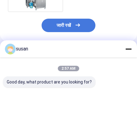
जारी रखें
susan
अनुशंसित उत्पाद
2:57 AM
Good day, what product are you looking for?
फार्मास्युटिकल लैब
DSZL-10 लैब इमल्सीफायर
मरहम लैब पायसीकारी
इमल्सीफायर मिक्सर
मिक्सर 10L कॉस्मेटिक वैक्यूम
वैक्यूम तरल आंदोलन
कॉस्मेटिक 10L स्मॉल
होमोजेनाइज़र क्रीम मिक्सर
उच्च कतरनी लोशन ब
होमोजेनाइज़र मशीन
सबसे अच्छी कीमत
सबसे अच्छी कीमत
सबसे अच्छी 