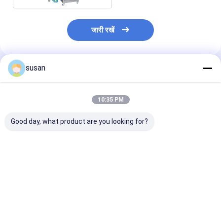
जारी रखें
susan
अनुशंसित उत्पाद
10:35 PM
Good day, what product are you looking for?
फार्मास्युटिकल लैब
DSZL-10 लैब इमल्सीफायर
मरहम लैब पायसीकारी
इमल्सीफायर मिक्सर
मिक्सर 10L कॉस्मेटिक वैक्यूम
वैक्यूम तरल आंदोलन
कॉस्मेटिक 10L स्मॉल
होमोजेनाइज़र क्रीम मिक्सर
उच्च कतरनी लोशन ब
होमोजेनाइज़र मशीन
सबसे अच्छी कीमत
सबसे अच्छी कीमत
सबसे अच्छी 