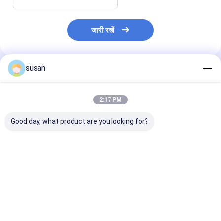
जारी रखें
susan
अनुशंसित उत्पाद
2:17 PM
Good day, what product are you looking for?
एलो टूथपेस्ट के लिए 700L
टूथपेस्ट बनाने की मशीन हाई
मिश्रण प्रणाली के 
वैक्यूम होमोजेनाइज़र टूथपेस्ट
स्पीड डिस्पर्सर और हाई शीयर
पेस्ट टूथपेस्ट उत्प
बनाने की मशीन
मिक्सर
सबसे अच्छी कीमत
सबसे अच्छी कीमत
सबसे अच्छी 