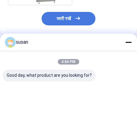
जारी रखें
susan
अनुशंसित उत्पाद
4:04 PM
Good day, what product are you looking for?
4000BPH सेमी ऑटो
स्वचालित ट्यूब भरने और
400L स्वचालित ट्यू
कॉस्मेटिक ट्यूब फिलिंग और
सीलिंग मशीन 380V
की मशीन
सीलिंग मशीन
1458x1036x2
सबसे अच्छी कीमत
सबसे अच्छी कीमत
सबसे अच्छी 