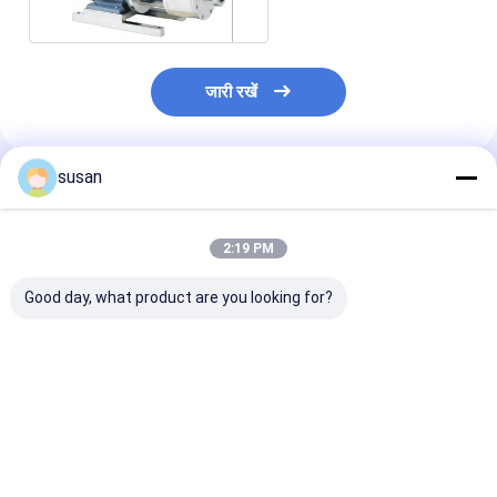
होमोजेनाइज़र
जारी रखें
susan
अनुशंसित उत्पाद
2:19 PM
Good day, what product are you looking for?
SS316L इनलाइन
डिस्पर्सिंग होमोजेनाइज़र
हाई शीयर वैक्यूम होम
होमोजेनाइज़र इमल्सीफायर
इमल्सीफायर मिक्सर वैक्यूम
मिक्सर बॉटम लिक्वि
मिक्सर जेल कॉस्मेटिक
DSZL इनलाइन इमल्सीफायर
मेकिंग मशीन कॉस्मेट
होमोजेनाइज़र मिक्सर
मिक्सर
सबसे अच्छी कीमत
सबसे अच्छी कीमत
सबसे अच्छी 