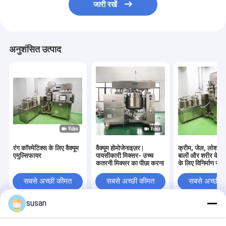
जारी रखें
अनुशंसित उत्पाद
रंग कॉस्मेटिक्स के लिए वैक्यूम
वैक्यूम होमोजेनाइज़र |
क्रीम, जेल, लोशन, शै
एमुल्सिफायर
पायसीकारी मिक्सर- उच्च
बालों और शरीर के त
कतरनी मिक्सर का पीछा करना
के लिए विनिर्माण संयंत
सबसे अच्छी कीमत
सबसे अच्छी कीमत
सबसे अच्छी 
susan
होम
हमारे बारे में
हमसे संपर्क करें
Desktop Site