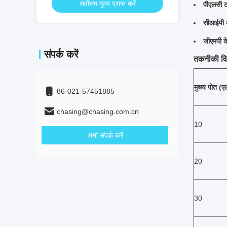
सर्वोत्तम मूल्य प्राप्त करें
पीएलसी ट
सीआईपी औ
जीएमपी क
संपर्क करें
तकनीकी विनि
मुख्य पोत (ए
86-021-57451885
chasing@chasing.com.cn
10
अभी संपर्क करें
20
30