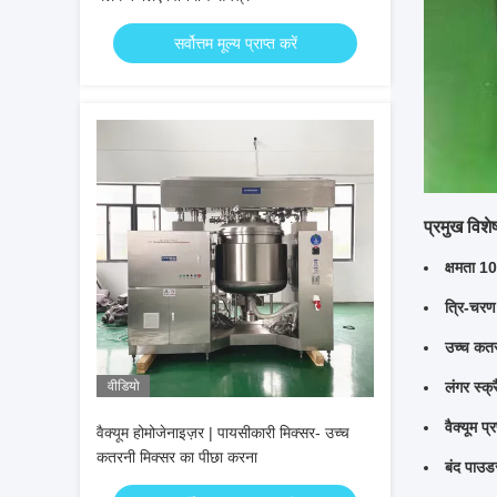
सर्वोत्तम मूल्य प्राप्त करें
प्रमुख विशे
क्षमता 
त्रि-चर
उच्च क
वीडियो
लंगर स्क
वैक्यूम प्
वैक्यूम होमोजेनाइज़र | पायसीकारी मिक्सर- उच्च
कतरनी मिक्सर का पीछा करना
बंद पाउडर