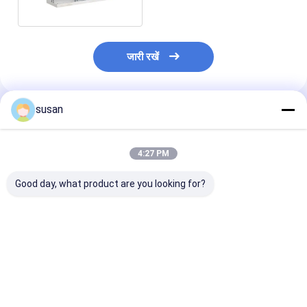
जारी रखें
susan
अनुशंसित उत्पाद
4:27 PM
Good day, what product are you looking for?
SS316L इनलाइन
डिस्पर्सिंग होमोजेनाइज़र
हाई शीयर वैक्यूम होम
होमोजेनाइज़र इमल्सीफायर
इमल्सीफायर मिक्सर वैक्यूम
मिक्सर बॉटम लिक्वि
मिक्सर जेल कॉस्मेटिक
DSZL इनलाइन इमल्सीफायर
मेकिंग मशीन कॉस्मेट
होमोजेनाइज़र मिक्सर
मिक्सर
सबसे अच्छी कीमत
सबसे अच्छी कीमत
सबसे अच्छी 