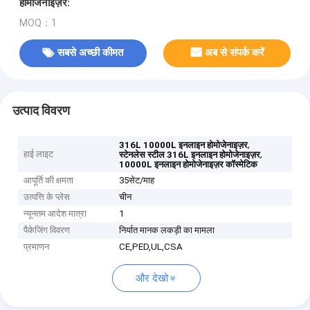
होमोजेनाइज़र:
MOQ：1
सबसे अच्छी कीमत
अब से संपर्क करें
उत्पाद विवरण
,
316L 10000L इनलाइन होमोजेनाइज़र
हाई लाइट
,
स्टेनलेस स्टील 316L इनलाइन होमोजेनाइज़र
10000L इनलाइन होमोजेनाइज़र कॉस्मेटिक
आपूर्ति की क्षमता
35सेट/माह
उत्पत्ति के प्लेस
चीन
न्यूनतम आदेश मात्रा
1
पैकेजिंग विवरण
निर्यात मानक लकड़ी का मामला
प्रमाणन
CE,PED,UL,CSA
और देखो