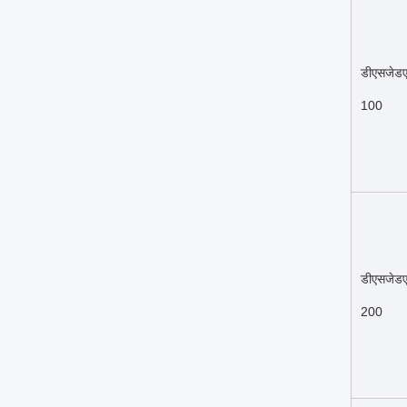
डीएसजेड
100
डीएसजेड
200