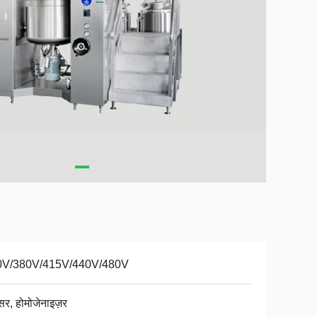
0V/380V/415V/440V/480V
सर, होमोजेनाइज़र