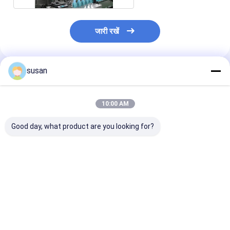
जारी रखें
susan
अनुशंसित उत्पाद
10:00 AM
Good day, what product are you looking for?
अर्ध स्वचालित बोतल टर्नटेबल
बोतल धारक के साथ
स्किन व्हाइटनिंग बॉ
मशीन रोटरी अनस्क्रैम्बलिंग
2000BPH स्वचालित तरल
फिलिंग मशीन 10
टेबल
भरने की मशीन 316L
316L
सबसे अच्छी कीमत
सबसे अच्छी कीमत
सबसे अच्छी 