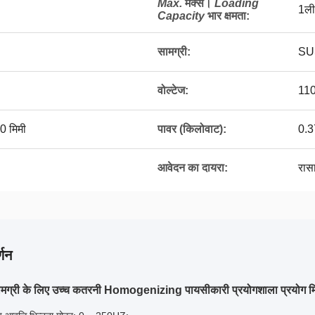
Max.
मैक्स।
Loading
1ली
Capacity
भार क्षमता
:
सामग्री:
SU
वोल्टेज:
11
0 मिमी
पावर (किलोवाट):
0.3
आवेदन का दायरा:
रास
्णन
ामग्री के लिए उच्च कतरनी Homogenizing पायसीकारी प्रयोगशाला प्रयो