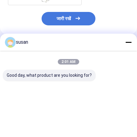
जारी रखें
susan
अनुशंसित उत्पाद
2:01 AM
Good day, what product are you looking for?
SS316L इनलाइन
डिस्पर्सिंग होमोजेनाइज़र
हाई शीयर वैक्यूम होम
होमोजेनाइज़र इमल्सीफायर
इमल्सीफायर मिक्सर वैक्यूम
मिक्सर बॉटम लिक्वि
मिक्सर जेल कॉस्मेटिक
DSZL इनलाइन इमल्सीफायर
मेकिंग मशीन कॉस्मेट
होमोजेनाइज़र मिक्सर
मिक्सर
सबसे अच्छी कीमत
सबसे अच्छी कीमत
सबसे अच्छी 