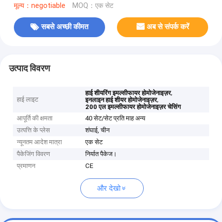
मूल्य：negotiable
MOQ：एक सेट
सबसे अच्छी कीमत
अब से संपर्क करें
उत्पाद विवरण
,
हाई शीयरिंग इमल्सीफायर होमोजेनाइज़र
हाई लाइट
,
इनलाइन हाई शीयर होमोजेनाइज़र
200 एल इमल्सीफायर होमोजेनाइज़र चेसिंग
आपूर्ति की क्षमता
40 सेट/सेट प्रति माह अन्य
उत्पत्ति के प्लेस
शंघाई, चीन
न्यूनतम आदेश मात्रा
एक सेट
पैकेजिंग विवरण
निर्यात पैकेज।
प्रमाणन
CE
और देखो