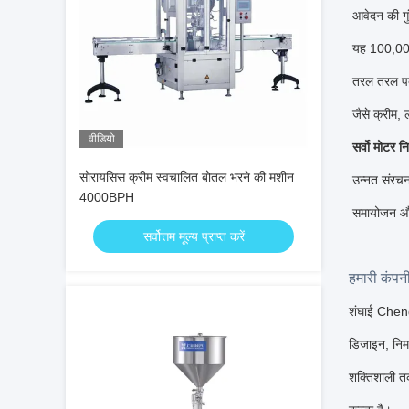
आवेदन की ग
यह 100,00
तरल तरल पदा
जैसे क्रीम
वीडियो
सर्वो मोटर न
सोरायसिस क्रीम स्वचालित बोतल भरने की मशीन
उन्नत संरच
4000BPH
समायोजन और 
सर्वोत्तम मूल्य प्राप्त करें
हमारी कंपन
शंघाई Chengx
डिजाइन, निर
शक्तिशाली तक