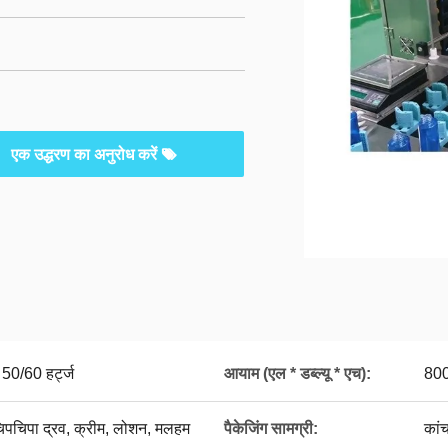
एक उद्धरण का अनुरोध करें
/60 हर्ट्ज
आयाम (एल * डब्ल्यू * एच):
80
चिपचिपा द्रव, क्रीम, लोशन, मलहम
पैकेजिंग सामग्री:
कांच