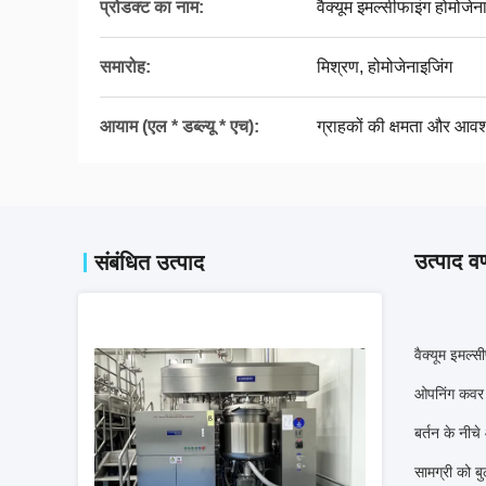
प्रोडक्ट का नाम:
वैक्यूम इमल्सीफाइंग होमोजेन
समारोह:
मिश्रण, होमोजेनाइजिंग
आयाम (एल * डब्ल्यू * एच):
ग्राहकों की क्षमता और आवश
उत्पाद वर
संबंधित उत्पाद
वैक्यूम इमल्
ओपनिंग कवर क
बर्तन के नीच
सामग्री को ब