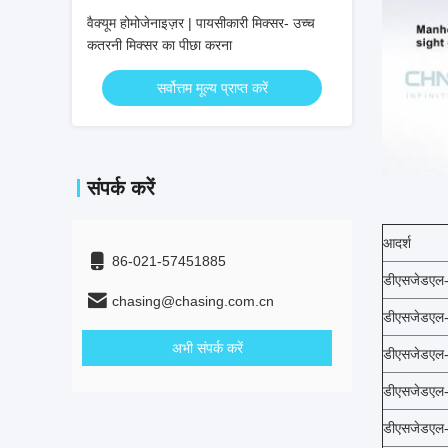
वैक्यूम होमोजेनाइज़र | पायसीकारी मिक्सर- उच्च
कतरनी मिक्सर का पीछा करना
सर्वोत्तम मूल्य प्राप्त करें
संपर्क करें
आदर्श
86-021-57451885
डीएसजेडएल
chasing@chasing.com.cn
डीएसजेडएल
अभी संपर्क करें
डीएसजेडएल
डीएसजेडएल
डीएसजेडएल