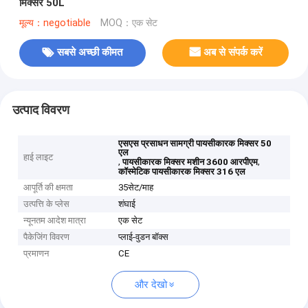
मिक्सर 50L
मूल्य：negotiable
MOQ：एक सेट
सबसे अच्छी कीमत
अब से संपर्क करें
उत्पाद विवरण
एसएस प्रसाधन सामग्री पायसीकारक मिक्सर 50
एल
हाई लाइट
,
,
पायसीकारक मिक्सर मशीन 3600 आरपीएम
कॉस्मेटिक पायसीकारक मिक्सर 316 एल
आपूर्ति की क्षमता
35सेट/माह
उत्पत्ति के प्लेस
शंघाई
न्यूनतम आदेश मात्रा
एक सेट
पैकेजिंग विवरण
प्लाई-वुडन बॉक्स
प्रमाणन
CE
और देखो