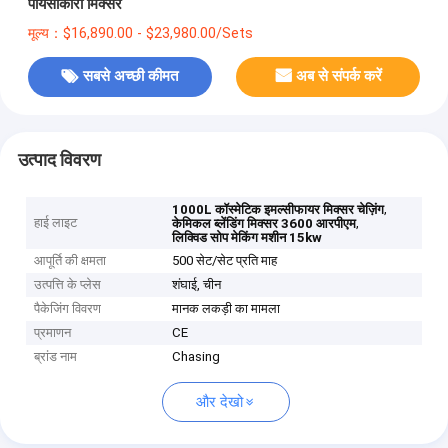
पायसीकारी मिक्सर
मूल्य：$16,890.00 - $23,980.00/Sets
सबसे अच्छी कीमत
अब से संपर्क करें
उत्पाद विवरण
,
1000L कॉस्मेटिक इमल्सीफायर मिक्सर चेज़िंग
हाई लाइट
,
केमिकल ब्लेंडिंग मिक्सर 3600 आरपीएम
लिक्विड सोप मेकिंग मशीन 15kw
आपूर्ति की क्षमता
500 सेट/सेट प्रति माह
उत्पत्ति के प्लेस
शंघाई, चीन
पैकेजिंग विवरण
मानक लकड़ी का मामला
प्रमाणन
CE
ब्रांड नाम
Chasing
और देखो