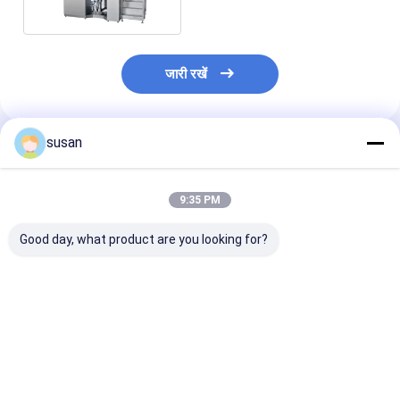
जारी रखें
susan
अनुशंसित उत्पाद
9:35 PM
Good day, what product are you looking for?
रंग कॉस्मेटिक्स के लिए वैक्यूम
स्किनकेयर और हेयरकेयर
वैक्यूम होमोजेनाइज़र |
एमुल्सिफायर
फार्मूले के लिए उच्च प्रदर्शन
पायसीकारी मिक्सर- 
वैक्यूम एमुल्सिफायर
कतरनी मिक्सर का प
सबसे अच्छी कीमत
सबसे अच्छी कीमत
सबसे अच्छी 