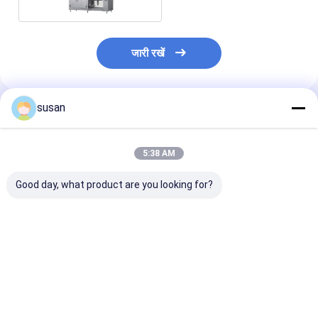
जारी रखें
susan
अनुशंसित उत्पाद
5:38 AM
Good day, what product are you looking for?
रंग कॉस्मेटिक्स के लिए वैक्यूम
स्किनकेयर और हेयरकेयर
वैक्यूम होमोजेनाइज़र |
एमुल्सिफायर
फार्मूले के लिए उच्च प्रदर्शन
पायसीकारी मिक्सर- 
वैक्यूम एमुल्सिफायर
कतरनी मिक्सर का प
सबसे अच्छी कीमत
सबसे अच्छी कीमत
सबसे अच्छी 