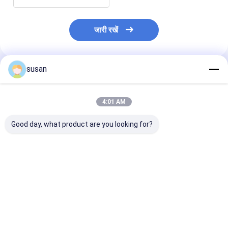
जारी रखें
susan
अनुशंसित उत्पाद
4:01 AM
Good day, what product are you looking for?
SS316L इनलाइन
डिस्पर्सिंग होमोजेनाइज़र
हाई शीयर वैक्यूम होम
होमोजेनाइज़र इमल्सीफायर
इमल्सीफायर मिक्सर वैक्यूम
मिक्सर बॉटम लिक्वि
मिक्सर जेल कॉस्मेटिक
DSZL इनलाइन इमल्सीफायर
मेकिंग मशीन कॉस्मेट
होमोजेनाइज़र मिक्सर
मिक्सर
सबसे अच्छी कीमत
सबसे अच्छी कीमत
सबसे अच्छी 