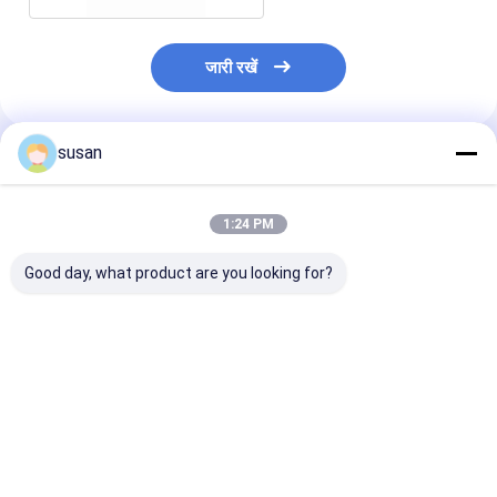
जारी रखें
susan
अनुशंसित उत्पाद
1:24 PM
Good day, what product are you looking for?
अर्ध स्वचालित बोतल टर्नटेबल
बोतल धारक के साथ
स्किन व्हाइटनिंग बॉ
मशीन रोटरी अनस्क्रैम्बलिंग
2000BPH स्वचालित तरल
फिलिंग मशीन 10
टेबल
भरने की मशीन 316L
316L
सबसे अच्छी कीमत
सबसे अच्छी कीमत
सबसे अच्छी 