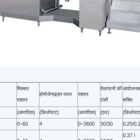
मिक्सर
तेल/पानी की
आंदोलनक
होमोजेनाइज़र पावर
रफ़्तार
रफ़्तार
टंकी
शक्ति
(आरपीएम)
(किलोवाट)
(आरपीएम)
(एल)
(किलोवा
0~60
4
0~3600
30/30
0.25/0.
0.37 /