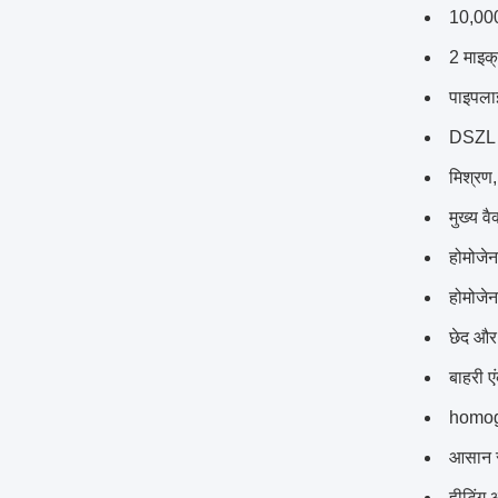
10,000
2 माइक
पाइपला
DSZL श्
मिश्रण,
मुख्य व
होमोजे
होमोजेन
छेद और 
बाहरी ए
homog
आसान स
हीटिंग