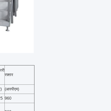
ारी
रफ़्तार
ट)
(आरपीएम)
25
960