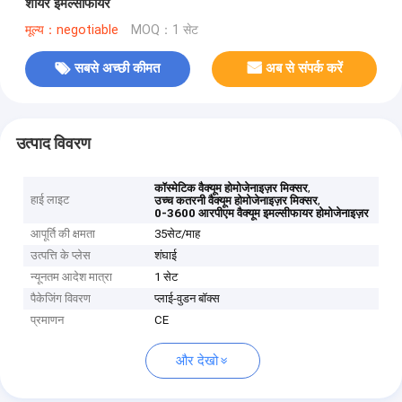
शीयर इमल्सीफायर
मूल्य：negotiable
MOQ：1 सेट
सबसे अच्छी कीमत
अब से संपर्क करें
उत्पाद विवरण
,
कॉस्मेटिक वैक्यूम होमोजेनाइज़र मिक्सर
हाई लाइट
,
उच्च कतरनी वैक्यूम होमोजेनाइज़र मिक्सर
0-3600 आरपीएम वैक्यूम इमल्सीफायर होमोजेनाइज़र
आपूर्ति की क्षमता
35सेट/माह
उत्पत्ति के प्लेस
शंघाई
न्यूनतम आदेश मात्रा
1 सेट
पैकेजिंग विवरण
प्लाई-वुडन बॉक्स
प्रमाणन
CE
और देखो