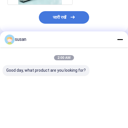
जारी रखें
susan
अनुशंसित उत्पाद
2:00 AM
Good day, what product are you looking for?
रंग कॉस्मेटिक्स के लिए वैक्यूम
स्किनकेयर और हेयरकेयर
वैक्यूम होमोजेनाइज़र |
एमुल्सिफायर
फार्मूले के लिए उच्च प्रदर्शन
पायसीकारी मिक्सर- 
वैक्यूम एमुल्सिफायर
कतरनी मिक्सर का प
सबसे अच्छी कीमत
सबसे अच्छी कीमत
सबसे अच्छी 