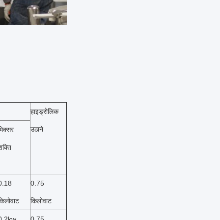
हाइड्रोलिक
उठाने
मिक्सर
शक्ति
0.18
0.75
किलोवाट
किलोवाट
0.2kw
0.75