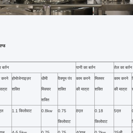
ण्ड
य बर्तन
पानी का बर्तन
तेल का बर्तन
 करने
होमोजेनाइज़र
धीमी
वैक्यूम पंप
काम करने
मिक्सर
काम करने
ात्रा
शक्ति
मिक्सर
शक्ति
की मात्रा
शक्ति
की मात्रा
शक्ति
एल
1.1 किलोवाट
0.8kw
0.75
8एल
0.18
5एल
किलोवाट
किलोवाट
 एल
4-5.5kw
0.75
0.75
40एल
0.2kw
25ली