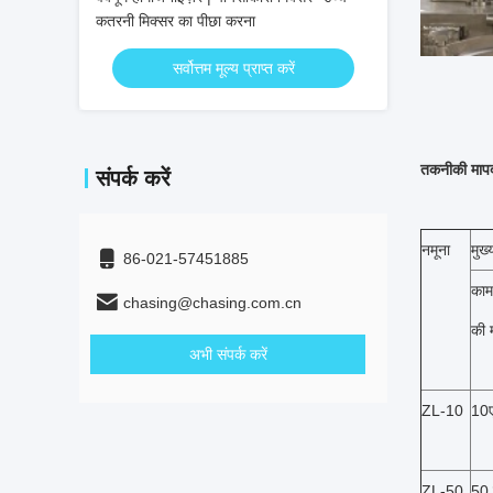
कतरनी मिक्सर का पीछा करना
सर्वोत्तम मूल्य प्राप्त करें
तकनीकी मापद
संपर्क करें
नमूना
मुख्
86-021-57451885
काम
chasing@chasing.com.cn
की म
अभी संपर्क करें
ZL-10
10
ZL-50
50