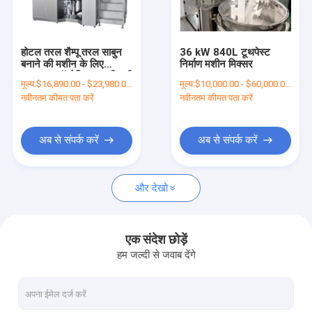
हमारे बारे में
कारखाना भ्रमण
होटल तरल शैम्पू तरल साबुन
36 kW 840L टूथपेस्ट
बनाने की मशीन के लिए
निर्माण मशीन मिक्सर
गुणवत्ता नियंत्रण
1000L कॉस्मेटिक पायसीकारी
मूल्य:
$16,890.00 - $23,980.00/Sets
मूल्य:
$10,000.00 - $60,000.00/Sets
मिक्सर
नवीनतम कीमत पता करें
नवीनतम कीमत पता करें
संपर्क करें
एक उद्धरण की विनती करे
अब से संपर्क करें
अब से संपर्क करें
और देखो
कॉस्मेटिक इमल्सीफायर मिक्सर
होमोजेनाइज़र इमल्सीफायर मिक्सर
एक संदेश छोड़ें
हम जल्दी से जवाब देंगे
लैब इमल्सीफायर मिक्सर
तरल मिक्सर मशीन