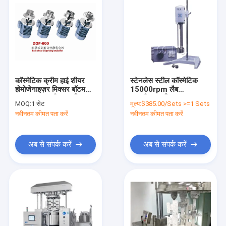
कॉस्मेटिक क्रीम हाई शीयर
स्टेनलेस स्टील कॉस्मेटिक
होमोजेनाइज़र मिक्सर बॉटम
15000rpm लैब
इनलाइन इमल्सीफायर मिक्सर
इमल्सीफायर मिक्सर 0.37
MOQ:
1 सेट
मूल्य:
$385.00/Sets >=1 Sets
किलोवाट
नवीनतम कीमत पता करें
नवीनतम कीमत पता करें
अब से संपर्क करें
अब से संपर्क करें
घर
उत्पादों
वीआर दिखाएँ