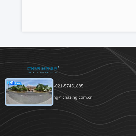
टेलीफोन：86-021-57451885
ईमेल：chasing@chasing.com.cn