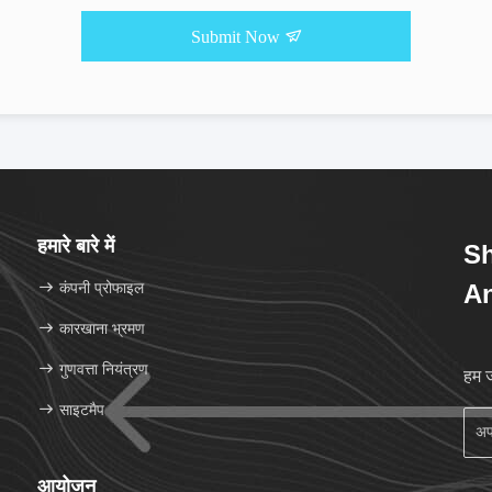
Submit Now
हमारे बारे में
Sh
कंपनी प्रोफाइल
An
कारखाना भ्रमण
गुणवत्ता नियंत्रण
हम ज
साइटमैप
आयोजन