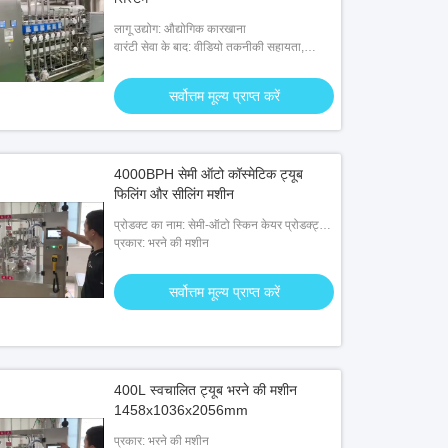
लागू उद्योग: औद्योगिक कारखाना
वारंटी सेवा के बाद: वीडियो तकनीकी सहायता,
ऑनलाइन समर्थन, फील्ड रखरखाव और मरम्मत सेवा
सर्वोत्तम मूल्य प्राप्त करें
4000BPH सेमी ऑटो कॉस्मेटिक ट्यूब
फिलिंग और सीलिंग मशीन
प्रोडक्ट का नाम: सेमी-ऑटो स्किन केयर प्रोडक्ट्स
कम्पोजिट ट्यूब फिलिग मशीन
प्रकार: भरने की मशीन
सर्वोत्तम मूल्य प्राप्त करें
400L स्वचालित ट्यूब भरने की मशीन
1458x1036x2056mm
प्रकार: भरने की मशीन