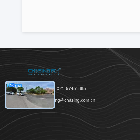
टेलीफोन：86-021-57451885
ईमेल：chasing@chasing.com.cn