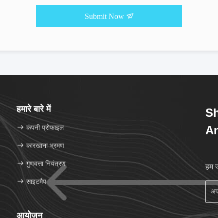
Submit Now
हमारे बारे में
Sh
कंपनी प्रोफाइल
An
कारखाना भ्रमण
गुणवत्ता नियंत्रण
हम ज
साइटमैप
आयोजन