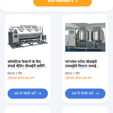
अपनी आवश्यकता दें
कॉस्मेटिक फैक्टरी के लिए
स्टेनलेस स्टील सीआईपी
शंघाई चेज़िंग सीआईपी क्लीनिंग
एसआईपी सिस्टम सफाई
मशीन सीआईपी एसआईपी
स्वचालित वाशिंग टैंक प्रसाधन
MOQ:
1 सेट
MOQ:
1 सेट
सिस्टम
सामग्री
नवीनतम कीमत पता करें
नवीनतम कीमत पता करें
अब से संपर्क करें
अब से संपर्क करें