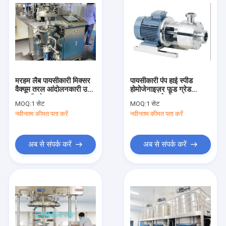
मरहम लैब पायसीकारी मिक्सर
पायसीकारी पंप हाई स्पीड
वैक्यूम तरल आंदोलनकारी उच्च
होमोजेनाइज़र फूड ग्रेड
कतरनी लोशन बनाना
इनलाइन हाई शीयर
MOQ:
1 सेट
MOQ:
1 सेट
होमोजेनाइज़र
नवीनतम कीमत पता करें
नवीनतम कीमत पता करें
अब से संपर्क करें
अब से संपर्क करें
घर
उत्पादों
वीआर दिखाएँ