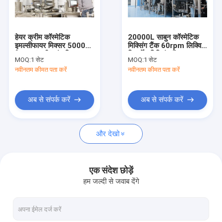
हमारे बारे में
कारखाना भ्रमण
हेयर क्रीम कॉस्मेटिक
20000L साबुन कॉस्मेटिक
इमल्सीफायर मिक्सर 5000L
मिक्सिंग टैंक 60rpm लिक्विड
गुणवत्ता नियंत्रण
वैक्यूम इमल्सीफाइंग मिक्सर
डिटर्जेंट मिक्सिंग टैंक
MOQ:
1 सेट
MOQ:
1 सेट
मशीन
नवीनतम कीमत पता करें
नवीनतम कीमत पता करें
संपर्क करें
एक उद्धरण की विनती करे
अब से संपर्क करें
अब से संपर्क करें
और देखो
कॉस्मेटिक इमल्सीफायर मिक्सर
होमोजेनाइज़र इमल्सीफायर मिक्सर
एक संदेश छोड़ें
हम जल्दी से जवाब देंगे
लैब इमल्सीफायर मिक्सर
तरल मिक्सर मशीन