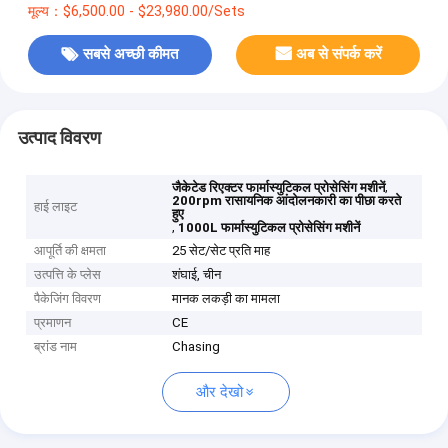
मूल्य：$6,500.00 - $23,980.00/Sets
सबसे अच्छी कीमत
अब से संपर्क करें
उत्पाद विवरण
,
जैकेटेड रिएक्टर फार्मास्युटिकल प्रोसेसिंग मशीनें
200rpm रासायनिक आंदोलनकारी का पीछा करते
हाई लाइट
हुए
,
1000L फार्मास्युटिकल प्रोसेसिंग मशीनें
आपूर्ति की क्षमता
25 सेट/सेट प्रति माह
उत्पत्ति के प्लेस
शंघाई, चीन
पैकेजिंग विवरण
मानक लकड़ी का मामला
प्रमाणन
CE
ब्रांड नाम
Chasing
और देखो