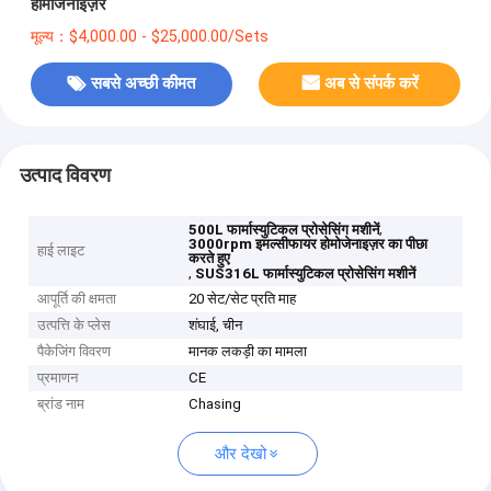
होमोजेनाइज़र
मूल्य：$4,000.00 - $25,000.00/Sets
सबसे अच्छी कीमत
अब से संपर्क करें
उत्पाद विवरण
,
500L फार्मास्युटिकल प्रोसेसिंग मशीनें
3000rpm इमल्सीफायर होमोजेनाइज़र का पीछा
हाई लाइट
करते हुए
,
SUS316L फार्मास्युटिकल प्रोसेसिंग मशीनें
आपूर्ति की क्षमता
20 सेट/सेट प्रति माह
उत्पत्ति के प्लेस
शंघाई, चीन
पैकेजिंग विवरण
मानक लकड़ी का मामला
प्रमाणन
CE
ब्रांड नाम
Chasing
और देखो