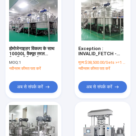
होमोजेनाइज़र विकल्प के साथ
Exception :
10000L वैक्यूम तरल
INVALID_FETCH -
डिटर्जेंट मिक्सिंग टैंक
getIP() ERROR
MOQ:
1
मूल्य:
$38,500.00/Sets >=1 Sets
नवीनतम कीमत पता करें
नवीनतम कीमत पता करें
अब से संपर्क करें
अब से संपर्क करें
घर
उत्पादों
वीआर दिखाएँ