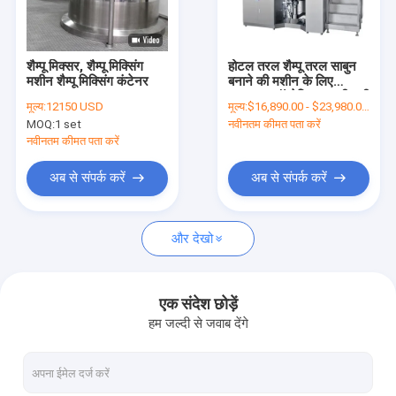
हमारे बारे में
कारखाना भ्रमण
शैम्पू मिक्सर, शैम्पू मिक्सिंग
होटल तरल शैम्पू तरल साबुन
मशीन शैम्पू मिक्सिंग कंटेनर
बनाने की मशीन के लिए
गुणवत्ता नियंत्रण
1000L कॉस्मेटिक पायसीकारी
मूल्य:
12150 USD
मूल्य:
$16,890.00 - $23,980.00/Sets
मिक्सर
MOQ:
1 set
नवीनतम कीमत पता करें
संपर्क करें
नवीनतम कीमत पता करें
एक उद्धरण की विनती करे
अब से संपर्क करें
अब से संपर्क करें
और देखो
कॉस्मेटिक इमल्सीफायर मिक्सर
होमोजेनाइज़र इमल्सीफायर मिक्सर
एक संदेश छोड़ें
हम जल्दी से जवाब देंगे
लैब इमल्सीफायर मिक्सर
तरल मिक्सर मशीन