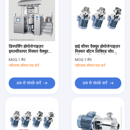
डिस्पर्सिंग होमोजेनाइज़र
हाई शीयर वैक्यूम होमोजेनाइज़र
इमल्सीफायर मिक्सर वैक्यूम
मिक्सर बॉटम लिक्विड सोप
DSZL इनलाइन इमल्सीफायर
मेकिंग मशीन कॉस्मेटिक क्रीम
MOQ:
1 सेट
MOQ:
1 सेट
मिक्सर
नवीनतम कीमत पता करें
नवीनतम कीमत पता करें
अब से संपर्क करें
अब से संपर्क करें
घर
उत्पादों
वीआर दिखाएँ